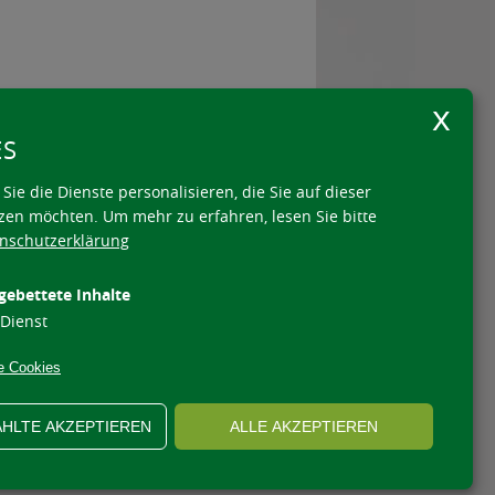
ES
te:
Sie die Dienste personalisieren, die Sie auf dieser
zen möchten.
Um mehr zu erfahren, lesen Sie bitte
nschutzerklärung
gebettete Inhalte
Dienst
e Cookies
UNG
COOKIE
IMPRESSUM
HLTE AKZEPTIEREN
ALLE AKZEPTIEREN