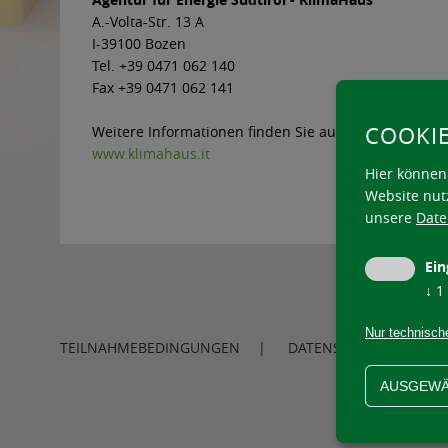
A.-Volta-Str. 13 A
I-39100 Bozen
Tel. +39 0471 062 140
Fax +39 0471 062 141
COOKI
Weitere Informationen finden Sie auf unserer Websei
www.klimahaus.it
Hier können 
Website nut
unsere
Date
Ein
↓
1
Nur technisch
TEILNAHMEBEDINGUNGEN
DATENSCHUTZERKLÄR
AUSGEWÄ